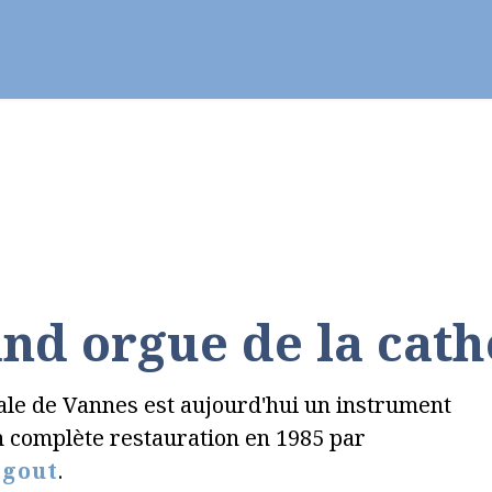
ier - Célébrer
Vie chrétienne
Se former
nd orgue de la cat
le de Vannes est aujourd'hui un instrument
'un complète restauration en 1985 par
igout
.