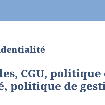
ier - Célébrer
Vie chrétienne
Se former
identialité
les, CGU, politique
é, politique de gest