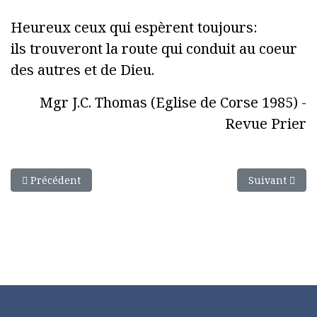
Heureux ceux qui espèrent toujours:
ils trouveront la route qui conduit au coeur
des autres et de Dieu.
Mgr J.C. Thomas (Eglise de Corse 1985) -
Revue Prier
Article précédent : Il est des jours
Article suiva
Précédent
Suivant