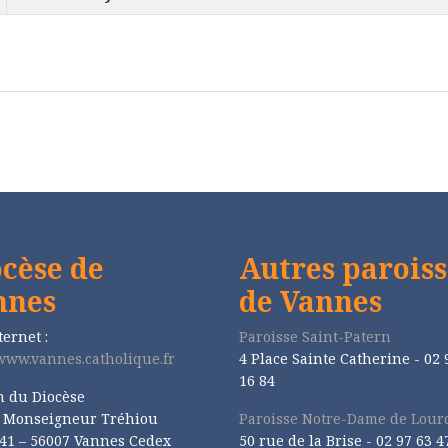
cèse de
Autres paroiss
nnes
de Vannes
ternet :
Paroisse Saint-Patern
/www.vannes.catholique.fr
4 Place Sainte Catherine - 02 
16 84
n du Diocèse
e Monseigneur Tréhiou
Paroisse Notre-Dame de Lour
41 – 56007 Vannes Cedex
50 rue de la Brise -
02 97 63 4