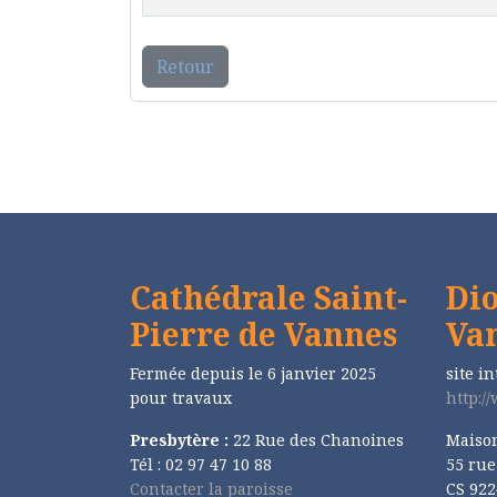
Retour
Cathédrale Saint-
Dio
Pierre de Vannes
Va
Fermée depuis le 6 janvier 2025
site in
pour travaux
http:/
Presbytère :
22 Rue des Chanoines
Maiso
Tél : 02 97 47 10 88
55 ru
Contacter la paroisse
CS 922