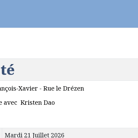
ier - Célébrer
Vie chrétienne
Se former
été
rançois-Xavier - Rue le Drézen
gue avec Kristen Dao
Mardi 21 Juillet 2026