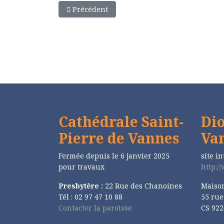
Article précédent : Conduis-moi au désert
Précédent
Cathédrale Saint-
Dio
Pierre de Vannes
Va
Fermée depuis le 6 janvier 2025
site in
pour travaux
http:/
Presbytère :
22 Rue des Chanoines
Maiso
Tél : 02 97 47 10 88
55 ru
Contacter la paroisse
CS 922