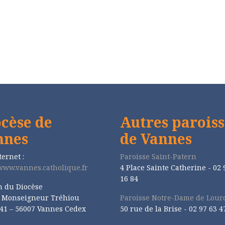
cèse de
Autres paroiss
nnes
de Vannes
ternet :
Paroisse Saint-Patern
/www.vannes.catholique.fr
4 Place Sainte Catherine - 02 
16 84
n du Diocèse
e Monseigneur Tréhiou
Paroisse Notre-Dame de Lour
41 – 56007 Vannes Cedex
50 rue de la Brise -
02 97 63 4