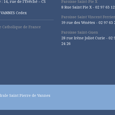
 : 14, rue de l’Evêché – CS
Paroisse Saint-Pie X
8 Rue Saint Pie X -
02 97 63 12
1 VANNES Cedex
Paroisse Saint Vincent Ferrie
59 rue des Vénètes -
02 97 63 
se Catholique de France
Paroisse Saint-Guen
28 rue Irène Joliot Curie -
02 
24 26
drale Saint Pierre de Vannes