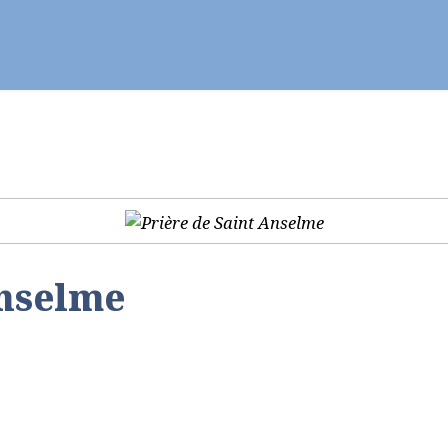
ier - Célébrer
Vie chrétienne
Se former
Anselme