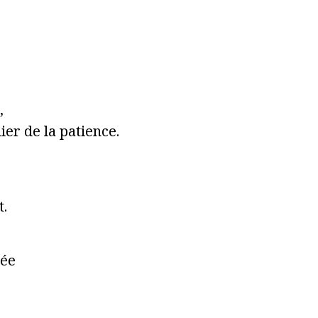
,
ier de la patience.
t.
rée