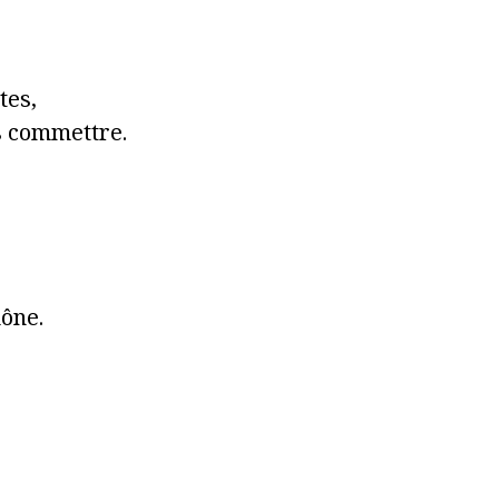
tes,
es commettre.
mône.