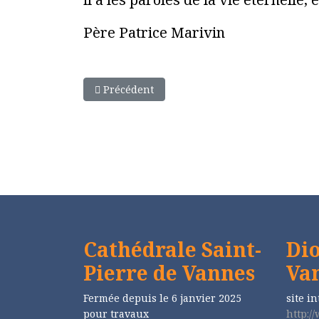
Père Patrice Marivin
Article précédent : Homélie du 24 mai 2026
Précédent
Cathédrale Saint-
Dio
Pierre de Vannes
Va
Fermée depuis le 6 janvier 2025
site in
pour travaux
http:/