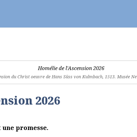
ier - Célébrer
Vie chrétienne
Se former
nsion du Christ oeuvre de Hans Süss von Kulmbach, 1513. Musée N
ension 2026
t une promesse.