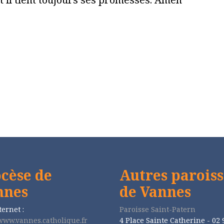
cèse de
Autres paroiss
nnes
de Vannes
ternet :
Paroisse Saint-Patern
/www.vannes.catholique.fr
4 Place Sainte Catherine - 02 