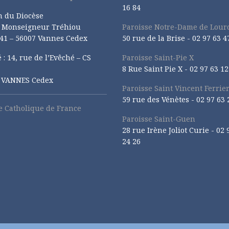
16 84
n du Diocèse
e Monseigneur Tréhiou
Paroisse Notre-Dame de Lour
41 – 56007 Vannes Cedex
50 rue de la Brise -
02 97 63 4
 : 14, rue de l’Evêché – CS
Paroisse Saint-Pie X
8 Rue Saint Pie X -
02 97 63 12
1 VANNES Cedex
Paroisse Saint Vincent Ferrie
59 rue des Vénètes -
02 97 63 
se Catholique de France
Paroisse Saint-Guen
28 rue Irène Joliot Curie -
02 
24 26