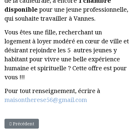
de la cathédrale, a encore
1 chambre
disponible
pour une jeune professionnelle,
qui souhaite travailler à Vannes.
Vous êtes une fille, recherchant un
logement à loyer modéré en cœur de ville et
désirant rejoindre les 5 autres jeunes y
habitant pour vivre une belle expérience
humaine et spirituelle ? Cette offre est pour
vous !!!
Pour tout renseignement, écrire à
maisontherese56@gmail.com
Article précédent : Les concerts de l'été
Précédent