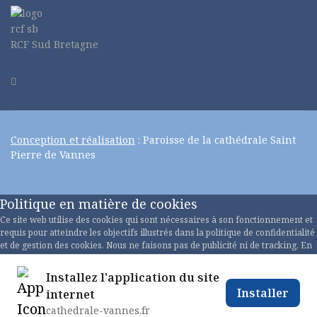
RCF Sud Bretagne
Conception et réalisation
: Paroisse de la cathédrale Saint
Pierre de Vannes
Politique en matière de cookies
Ce site web utilise des cookies qui sont nécessaires à son fonctionnement et
requis pour atteindre les objectifs illustrés dans la politique de confidentialité
et de gestion des cookies. Nous ne faisons pas de publicité ni de tracking. En
acceptant ceci OU en faisant défiler cette page OU en continuant à naviguer,
vous acceptez notre politique de confidentialité.
Installez l'application du site
Installer
internet
Politique de confidentialité
cathedrale-vannes.fr