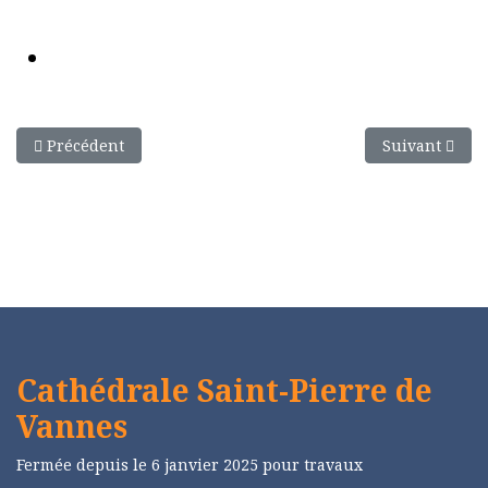
Article précédent : Montage des échafaudages dans la nef
Article suivan
Précédent
Suivant
Cathédrale Saint-Pierre de
Vannes
Fermée depuis le 6 janvier 2025 pour travaux